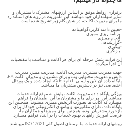
برقراری روابط موفق بر اساس ارزشهای مشترک با مشتریان و
سایر سهامداران خود میباشد. این مأموریت در رویه های استاندارد
ما برای مدیریت اکانت، در شش گام زیر تشریح شده است:
-تعیین دامنه کاربردگواهینامه
-برنامه ریزی ممیزی
-انجام ممیزی
-گزارشدهی
-پیگیری
-بازنگری
این فرایند شش مرحله ای برای هر اکانت و متناسب با مقتضیات
آن اجرا میگردد.
جهت مدیریت مشتری، مدیریت اکانت، مدیریت ممیز، مدیریت
دانش و مدیریت محتوایی وب و برای مشتریان و مدیران اکانت EA،
پایگاه داده آن لاین و ایمنی با نام Qdos، ایجاد شده و یک پورتال
اختصاصی نیز در دسترس مشتریان ما میباشد.
ویژگی پایگاه داده مدیریت اکانت، پایش به موقع ارائه خدمات
میباشد. این امر برای ما و مشتریان ما این اطمینان را فراهم
میسازد که اکانت ها بصورت اثربخش ممیزی میشوند. همچنین این
پایگاه داده، دارای مکانیزمها و پیامهای الکترونیکی خودکار برای
بازخورد مشتریان بوده، همچنین برای ممیزها و همکاران ما،
فرصت آموزش راههای بهبود خدمات را در آینده فراهم میسازد.
روشهای ارائه خدمات ما برمبنای اصول کلی ISO 17021 میباشند.