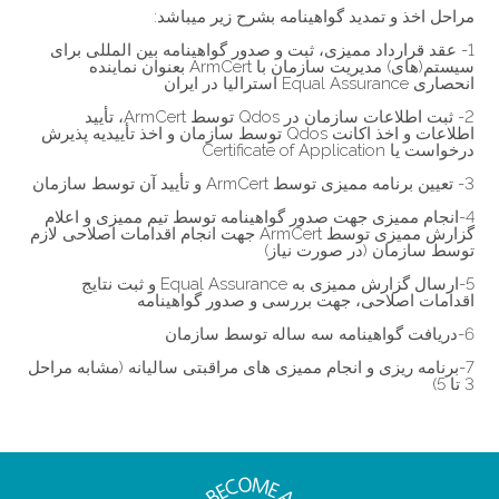
مراحل اخذ و تمدید گواهینامه بشرح زیر میباشد:
1- عقد قرارداد ممیزی، ثبت و صدور گواهینامه بین المللی برای
سیستم(های) مدیریت سازمان با ArmCert بعنوان نماینده
انحصاری Equal Assurance استرالیا در ایران
2- ثبت اطلاعات سازمان در Qdos توسط ArmCert، تأیید
اطلاعات و اخذ اکانت Qdos توسط سازمان و اخذ تأییدیه پذیرش
درخواست یا Certificate of Application
3- تعیین برنامه ممیزی توسط ArmCert و تأیید آن توسط سازمان
4-انجام ممیزی جهت صدور گواهینامه توسط تیم ممیزی و اعلام
گزارش ممیزی توسط ArmCert جهت انجام اقدامات اصلاحی لازم
توسط سازمان (در صورت نیاز)
5-ارسال گزارش ممیزی به Equal Assurance و ثبت نتایج
اقدامات اصلاحی، جهت بررسی و صدور گواهینامه
6-دریافت گواهینامه سه ساله توسط سازمان
7-برنامه ریزی و انجام ممیزی های مراقبتی سالیانه (مشابه مراحل
3 تا 5)